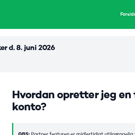
Forsid
er d. 8. juni 2026
Hvordan opretter jeg en 
konto?
OBS:
Partner featuren er midlertidigt utilgængelig